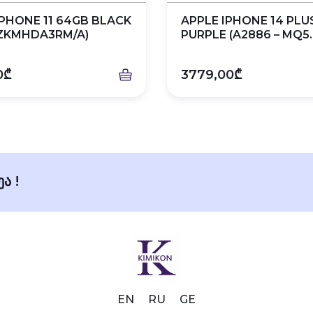
IPHONE 11 64GB BLACK
APPLE IPHONE 14 PLU
-ZKMHDA3RM/A)
PURPLE (A2886 – MQ5..
0₾
3779,00₾
ა !
EN
RU
GE