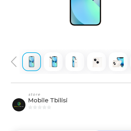
store
Mobile Tbilisi
0
o
u