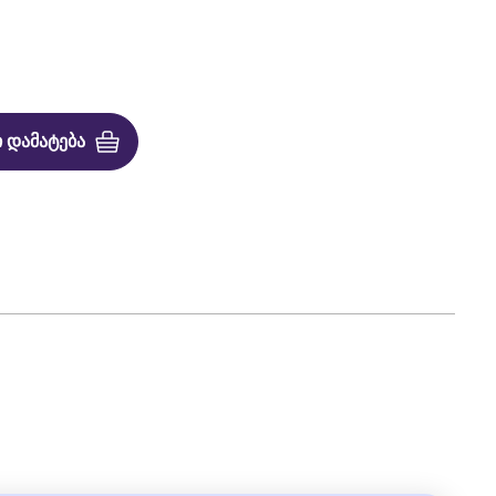
 ᲓᲐᲛᲐᲢᲔᲑᲐ