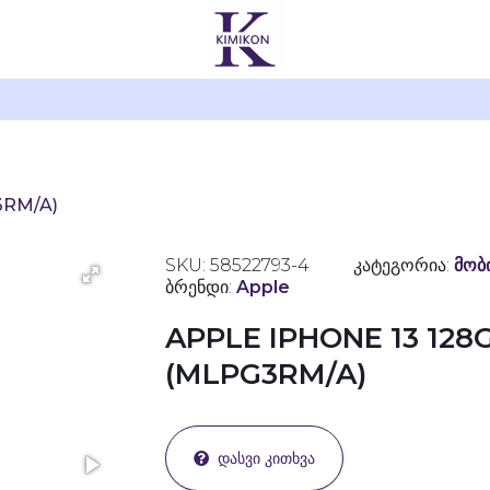
G3RM/A)
SKU: 58522793-4
კატეგორია:
მობ
ბრენდი:
Apple
APPLE IPHONE 13 128
(MLPG3RM/A)
ᲓᲐᲡᲕᲘ ᲙᲘᲗᲮᲕᲐ