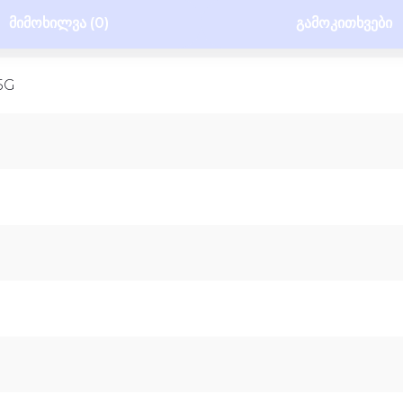
ᲛᲘᲛᲝᲮᲘᲚᲕᲐ (0)
ᲒᲐᲛᲝᲙᲘᲗᲮᲕᲔᲑᲘ
 5G