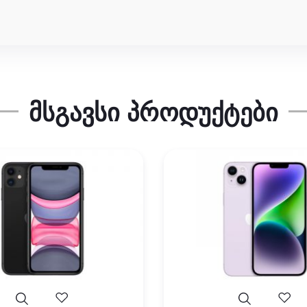
ᲛᲡᲒᲐᲕᲡᲘ ᲞᲠᲝᲓᲣᲥᲢᲔᲑᲘ