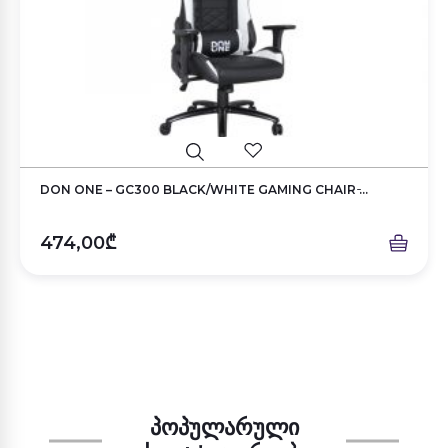
DON ONE – GC300 BLACK/WHITE GAMING CHAIR ̵...
474,00₾
ᲞᲝᲞᲣᲚᲐᲠᲣᲚᲘ