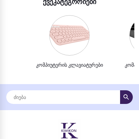
ᲥᲕᲔᲙᲐᲢᲔᲒᲝᲠᲘᲔᲑᲘ
კომპიუტერის კლავიატურები
კომპი