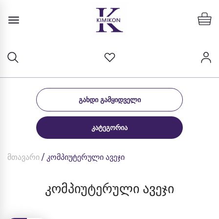
ᲒᲐᲮᲓᲘ ᲒᲐᲛᲧᲘᲓᲕᲔᲚᲘ
ᲙᲐᲢᲔᲒᲝᲠᲘᲐ
მთავარი
/ კომპიუტერული ავეჯი
კომპიუტერული ავეჯი