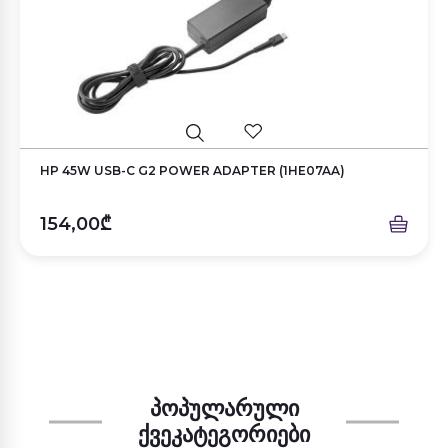
HP 45W USB-C G2 POWER ADAPTER (1HE07AA)
154,00₾
ᲞᲝᲞᲣᲚᲐᲠᲣᲚᲘ
ᲥᲕᲔᲙᲐᲢᲔᲒᲝᲠᲘᲔᲑᲘ