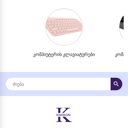
კომპიუტერის კლავიატურები
კომპი