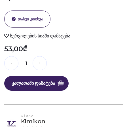
ᲓᲐᲡᲕᲘ ᲙᲘᲗᲮᲕᲐ
სურვილების სიაში დამატება
53,00₾
ᲙᲐᲚᲐᲗᲐᲨᲘ ᲓᲐᲛᲐᲢᲔᲑᲐ
store
Kimikon