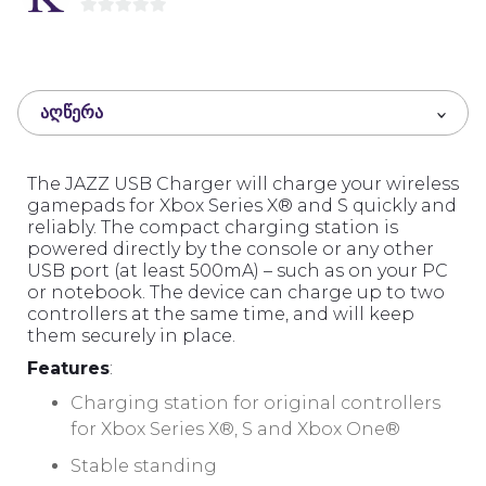
0
o
u
t
ᲐᲦᲬᲔᲠᲐ
o
f
5
The JAZZ USB Charger will charge your wireless
gamepads for Xbox Series X® and S quickly and
reliably. The compact charging station is
powered directly by the console or any other
USB port (at least 500mA) – such as on your PC
or notebook. The device can charge up to two
controllers at the same time, and will keep
them securely in place.
Features
:
Charging station for original controllers
for Xbox Series X®, S and Xbox One®
Stable standing