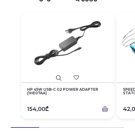
HP 45W USB-C G2 POWER ADAPTER
SPEE
(1HE07AA)
STAT
154,00₾
42,