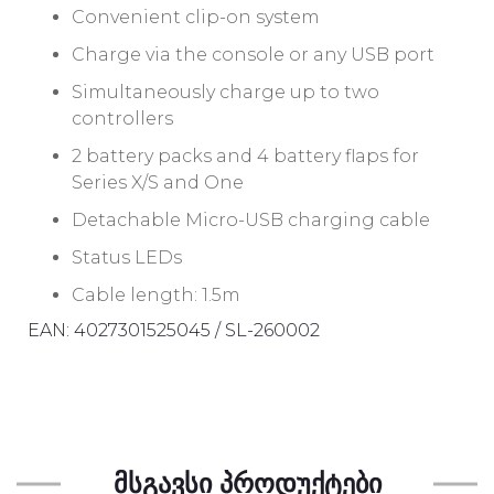
Convenient clip-on system
Charge via the console or any USB port
Simultaneously charge up to two
controllers
2 battery packs and 4 battery flaps for
Series X/S and One
Detachable Micro-USB charging cable
Status LEDs
Cable length: 1.5m
EAN: 4027301525045 / SL-260002
ᲛᲡᲒᲐᲕᲡᲘ ᲞᲠᲝᲓᲣᲥᲢᲔᲑᲘ