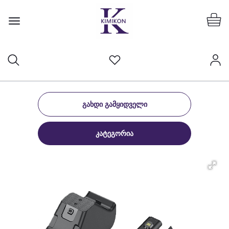
ᲒᲐᲮᲓᲘ ᲒᲐᲛᲧᲘᲓᲕᲔᲚᲘ
ᲙᲐᲢᲔᲒᲝᲠᲘᲐ