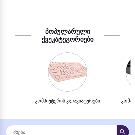
ᲞᲝᲞᲣᲚᲐᲠᲣᲚᲘ
ᲥᲕᲔᲙᲐᲢᲔᲒᲝᲠᲘᲔᲑᲘ
კომპიუტერის კლავიატურები
კომპი