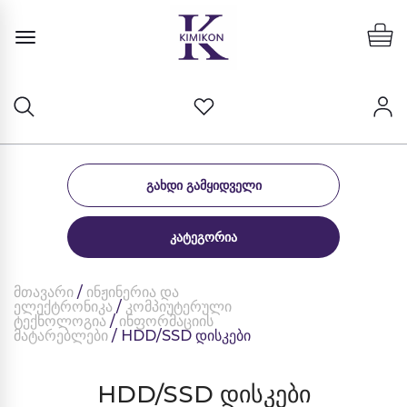
ᲒᲐᲮᲓᲘ ᲒᲐᲛᲧᲘᲓᲕᲔᲚᲘ
ᲙᲐᲢᲔᲒᲝᲠᲘᲐ
მთავარი
/
ინჟინერია და
ელექტრონიკა
/
კომპიუტერული
ტექნოლოგია
/
ინფორმაციის
მატარებლები
/ HDD/SSD დისკები
HDD/SSD დისკები