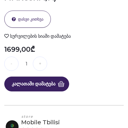
ᲓᲐᲡᲕᲘ ᲙᲘᲗᲮᲕᲐ
სურვილების სიაში დამატება
1699,00₾
ᲙᲐᲚᲐᲗᲐᲨᲘ ᲓᲐᲛᲐᲢᲔᲑᲐ
store
Mobile Tbilisi