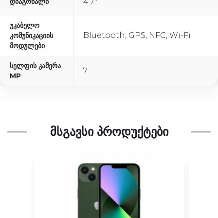
Დიაგონალი
4.7"
Უკაბელო
Bluetooth, GPS, NFC, Wi-Fi
Კომუნიკაციის
Მოდულები
Სელფის Კამერა
7
MP
ᲛᲡᲒᲐᲕᲡᲘ ᲞᲠᲝᲓᲣᲥᲢᲔᲑᲘ