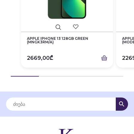
APPLE IPHONE 13 128GB GREEN
APPLE
(MNGK3RM/A)
(MODEL
2669,00₾
226