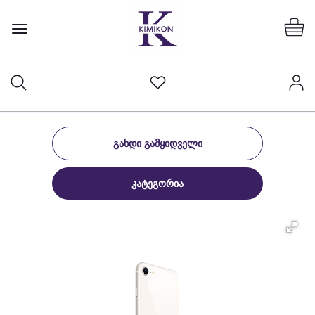
ᲒᲐᲮᲓᲘ ᲒᲐᲛᲧᲘᲓᲕᲔᲚᲘ
ᲙᲐᲢᲔᲒᲝᲠᲘᲐ