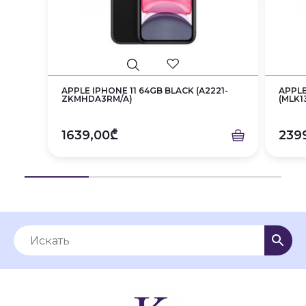
APPLE IPHONE 11 64GB BLACK (A2221-
APPLE
ZKMHDA3RM/A)
(MLK1
1639,00₾
239