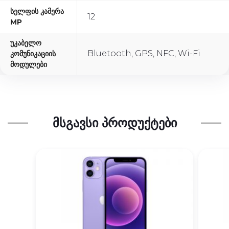
Სელფის Კამერა
12
MP
Უკაბელო
Bluetooth, GPS, NFC, Wi-Fi
Კომუნიკაციის
Მოდულები
ᲛᲡᲒᲐᲕᲡᲘ ᲞᲠᲝᲓᲣᲥᲢᲔᲑᲘ