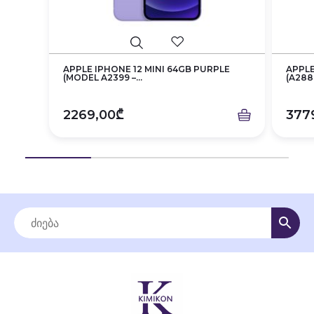
APPLE IPHONE 12 MINI 64GB PURPLE
APPLE
(MODEL A2399 –...
(A2886
2269,00₾
377