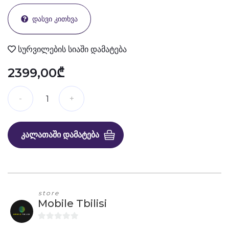
ᲓᲐᲡᲕᲘ ᲙᲘᲗᲮᲕᲐ
სურვილების სიაში დამატება
2399,00₾
ᲙᲐᲚᲐᲗᲐᲨᲘ ᲓᲐᲛᲐᲢᲔᲑᲐ
store
Mobile Tbilisi
0