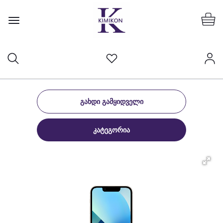
ᲒᲐᲮᲓᲘ ᲒᲐᲛᲧᲘᲓᲕᲔᲚᲘ
ᲙᲐᲢᲔᲒᲝᲠᲘᲐ