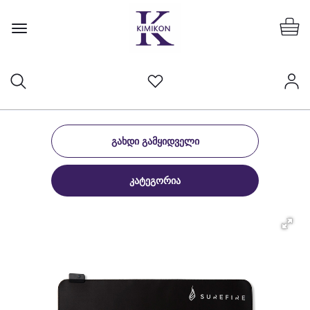
ᲒᲐᲮᲓᲘ ᲒᲐᲛᲧᲘᲓᲕᲔᲚᲘ
ᲙᲐᲢᲔᲒᲝᲠᲘᲐ