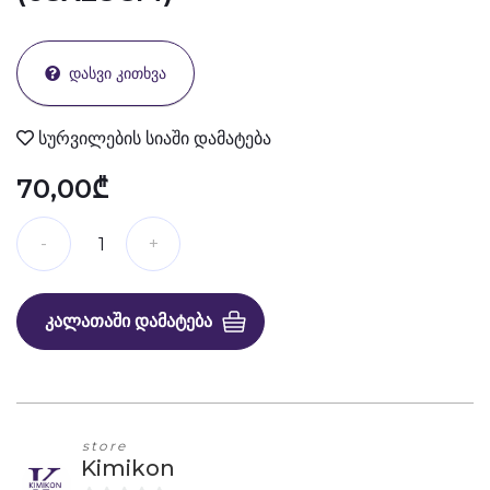
ᲓᲐᲡᲕᲘ ᲙᲘᲗᲮᲕᲐ
სურვილების სიაში დამატება
70,00₾
ᲙᲐᲚᲐᲗᲐᲨᲘ ᲓᲐᲛᲐᲢᲔᲑᲐ
store
Kimikon