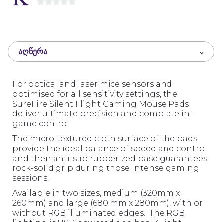
0
o
u
t
ᲐᲦᲬᲔᲠᲐ
o
f
5
For optical and laser mice sensors and
optimised for all sensitivity settings, the
SureFire Silent Flight Gaming Mouse Pads
deliver ultimate precision and complete in-
game control.
The micro-textured cloth surface of the pads
provide the ideal balance of speed and control
and their anti-slip rubberized base guarantees
rock-solid grip during those intense gaming
sessions.
Available in two sizes, medium (320mm x
260mm) and large (680 mm x 280mm), with or
without RGB illuminated edges. The RGB