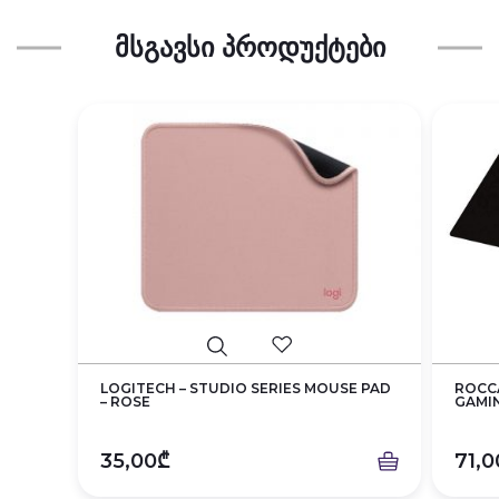
ᲛᲡᲒᲐᲕᲡᲘ ᲞᲠᲝᲓᲣᲥᲢᲔᲑᲘ
LOGITECH – STUDIO SERIES MOUSE PAD
ROCCA
– ROSE
GAMIN
35,00₾
71,0