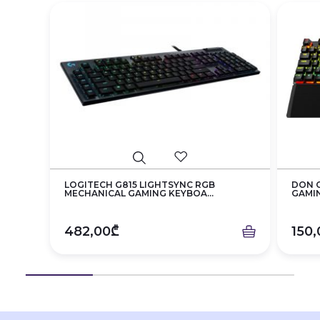
LOGITECH G815 LIGHTSYNC RGB
DON O
MECHANICAL GAMING KEYBOA...
GAMIN
482,00₾
150,