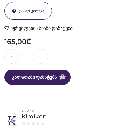
ᲓᲐᲡᲕᲘ ᲙᲘᲗᲮᲕᲐ
სურვილების სიაში დამატება
165,00₾
ᲙᲐᲚᲐᲗᲐᲨᲘ ᲓᲐᲛᲐᲢᲔᲑᲐ
store
Kimikon
0