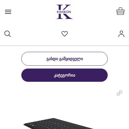
ᲒᲐᲮᲓᲘ ᲒᲐᲛᲧᲘᲓᲕᲔᲚᲘ
ᲙᲐᲢᲔᲒᲝᲠᲘᲐ