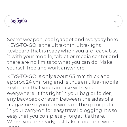
o
u
t
ᲐᲦᲬᲔᲠᲐ
o
f
5
Secret weapon, cool gadget and everyday hero.
KEYS-TO-GO is the ultra-thin, ultra-light
keyboard that is ready when you are ready. Use
it with your mobile, tablet or media center and
there are no limits to what you can do. Make
yourself free and work anywhere.
KEYS-TO-GO is only about 6.3 mm thick and
approx. 24 cm long and is thus an ultra-mobile
keyboard that you can take with you
everywhere. It fits right in your bag or folder,
any backpack or even between the sides of a
magazine so you can work on the go or put it
in your carry-on for easy travel blogging. It’s so
easy that you completely forget it’s there.
When you are ready, just take it out and write