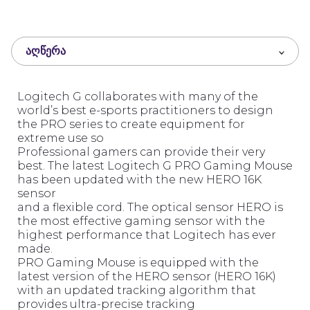
o
u
t
ᲐᲦᲬᲔᲠᲐ
o
f
5
Logitech G collaborates with many of the
world’s best e-sports practitioners to design
the PRO series to create equipment for
extreme use so
Professional gamers can provide their very
best. The latest Logitech G PRO Gaming Mouse
has been updated with the new HERO 16K
sensor
and a flexible cord. The optical sensor HERO is
the most effective gaming sensor with the
highest performance that Logitech has ever
made.
PRO Gaming Mouse is equipped with the
latest version of the HERO sensor (HERO 16K)
with an updated tracking algorithm that
provides ultra-precise tracking