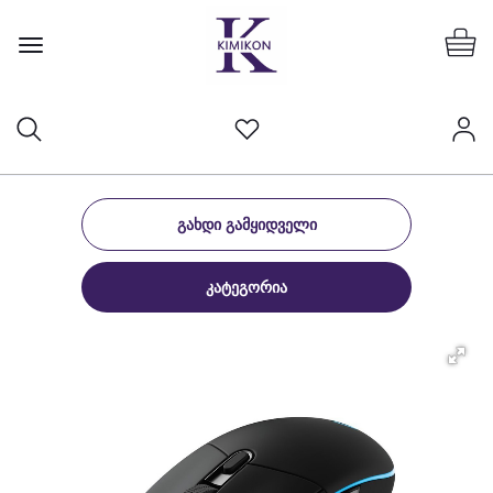
ᲒᲐᲮᲓᲘ ᲒᲐᲛᲧᲘᲓᲕᲔᲚᲘ
ᲙᲐᲢᲔᲒᲝᲠᲘᲐ