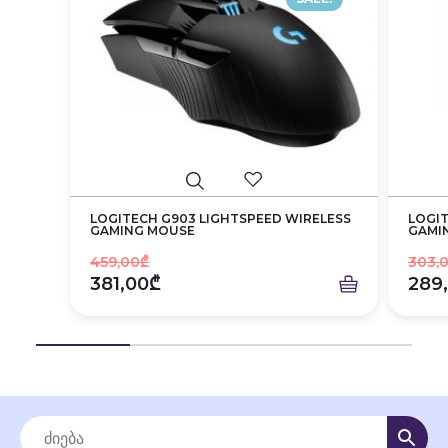
LOGITECH G903 LIGHTSPEED WIRELESS
LOGIT
GAMING MOUSE
GAMI
459,00₾
303,
381,00₾
289