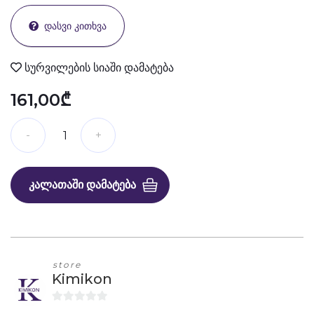
ᲓᲐᲡᲕᲘ ᲙᲘᲗᲮᲕᲐ
სურვილების სიაში დამატება
161,00₾
ᲙᲐᲚᲐᲗᲐᲨᲘ ᲓᲐᲛᲐᲢᲔᲑᲐ
store
Kimikon
0