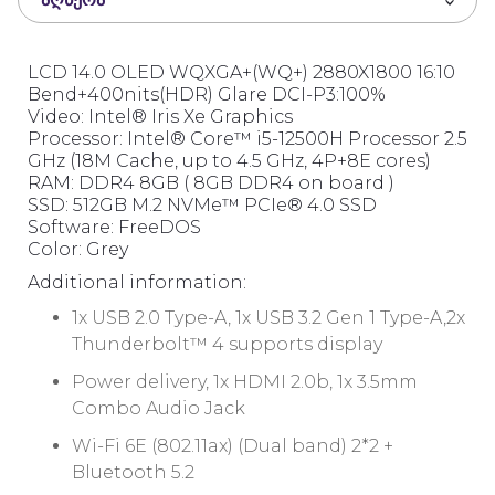
o
f
5
LCD 14.0 OLED WQXGA+(WQ+) 2880X1800 16:10
Bend+400nits(HDR) Glare DCI-P3:100%
Video: Intel® Iris Xe Graphics
Processor: Intel® Core™ i5-12500H Processor 2.5
GHz (18M Cache, up to 4.5 GHz, 4P+8E cores)
RAM: DDR4 8GB ( 8GB DDR4 on board )
SSD: 512GB M.2 NVMe™ PCIe® 4.0 SSD
Software: FreeDOS
Color: Grey
Additional information:
1x USB 2.0 Type-A, 1x USB 3.2 Gen 1 Type-A,2x
Thunderbolt™ 4 supports display
Power delivery, 1x HDMI 2.0b, 1x 3.5mm
Combo Audio Jack
Wi-Fi 6E (802.11ax) (Dual band) 2*2 +
Bluetooth 5.2