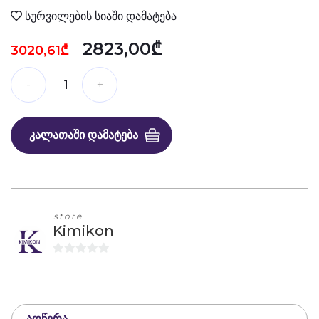
სურვილების სიაში დამატება
2823,00₾
3020,61₾
ᲙᲐᲚᲐᲗᲐᲨᲘ ᲓᲐᲛᲐᲢᲔᲑᲐ
store
Kimikon
0
o
u
t
ᲐᲦᲬᲔᲠᲐ