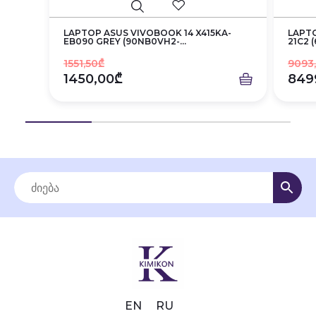
LAPTOP ASUS VIVOBOOK 14 X415KA-
LAPT
EB090 GREY (90NB0VH2-...
21C2 
1551,50₾
9093
1450,00₾
849
EN
RU