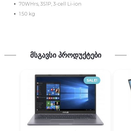
70WHrs, 3S1P, 3-cell Li-ion
1.50 kg
ᲛᲡᲒᲐᲕᲡᲘ ᲞᲠᲝᲓᲣᲥᲢᲔᲑᲘ
SALE!