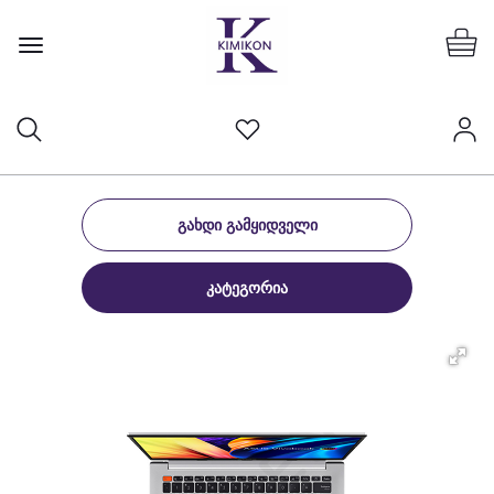
ᲒᲐᲮᲓᲘ ᲒᲐᲛᲧᲘᲓᲕᲔᲚᲘ
ᲙᲐᲢᲔᲒᲝᲠᲘᲐ