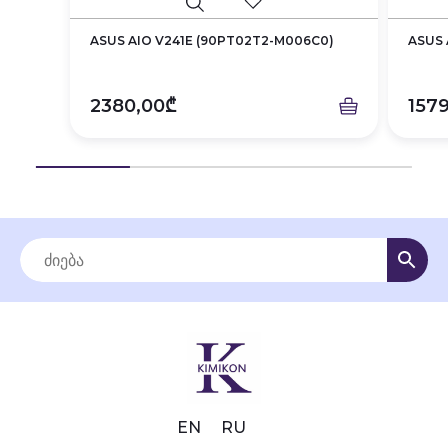
ASUS AIO V241E (90PT02T2-M006C0)
ASUS 
2380,00₾
157
EN
RU