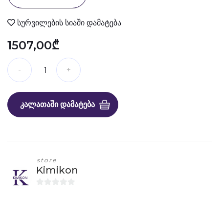
სურვილების სიაში დამატება
1507,00₾
ᲙᲐᲚᲐᲗᲐᲨᲘ ᲓᲐᲛᲐᲢᲔᲑᲐ
store
Kimikon
0
o
u