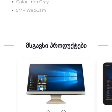
Color: Iron Gray
5MP WebCam
ᲛᲡᲒᲐᲕᲡᲘ ᲞᲠᲝᲓᲣᲥᲢᲔᲑᲘ