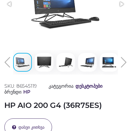
SKU: 86545119
კატეგორია:
დესკტოპები
ბრენდი:
HP
HP AIO 200 G4 (36R75ES)
ᲓᲐᲡᲕᲘ ᲙᲘᲗᲮᲕᲐ