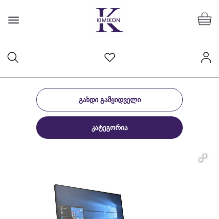
ᲒᲐᲮᲓᲘ ᲒᲐᲛᲧᲘᲓᲕᲔᲚᲘ
ᲙᲐᲢᲔᲒᲝᲠᲘᲐ