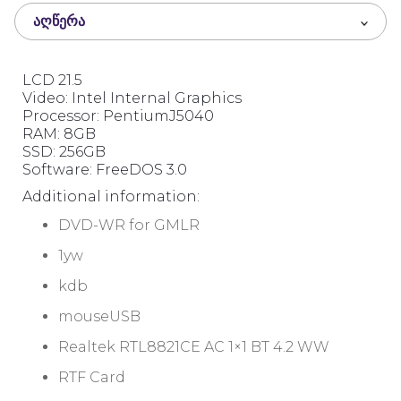
t
ᲐᲦᲬᲔᲠᲐ
o
f
5
LCD 21.5
Video: Intel Internal Graphics
Processor: PentiumJ5040
RAM: 8GB
SSD: 256GB
Software: FreeDOS 3.0
Additional information:
DVD-WR for GMLR
1yw
kdb
mouseUSB
Realtek RTL8821CE AC 1×1 BT 4.2 WW
RTF Card