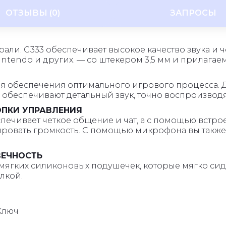
ОТЗЫВЫ (0)
ЗАПРОСЫ
рали. G333 обеспечивает высокое качество звука и ч
Nintendo и других. — со штекером 3,5 мм и прилага
ля обеспечения оптимального игрового процесса.
в обеспечивают детальный звук, точно воспроизводя
ОПКИ УПРАВЛЕНИЯ
ечивает четкое общение и чат, а с помощью встро
ровать громкость. С помощью микрофона вы также 
ВЕЧНОСТЬ
 мягких силиконовых подушечек, которые мягко си
лкой.
Ключ