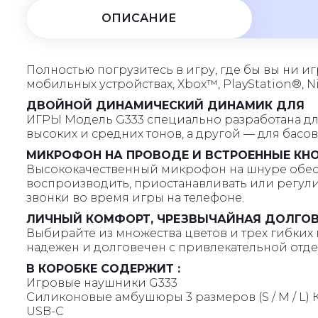
5
ОПИСАНИЕ
Полностью погрузитесь в игру, где бы вы ни иг
мобильных устройствах, Xbox™, PlayStation®, 
ДВОЙНОЙ ДИНАМИЧЕСКИЙ ДИНАМИК ДЛЯ
ИГРЫ Модель G333 специально разработана д
высоких и средних тонов, а другой — для басо
МИКРОФОН НА ПРОВОДЕ И ВСТРОЕННЫЕ КН
Высококачественный микрофон на шнуре обесп
воспроизводить, приостанавливать или регули
звонки во время игры на телефоне.
ЛИЧНЫЙ КОМФОРТ, ЧРЕЗВЫЧАЙНАЯ ДОЛГО
Выбирайте из множества цветов и трех гибких
надежен и долговечен с привлекательной отде
В КОРОБКЕ СОДЕРЖИТ :
Игровые наушники G333
Силиконовые амбушюры 3 размеров (S / M / L) 
USB-C