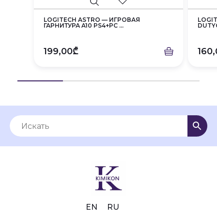
LOGITECH ASTRO — ИГРОВАЯ
LOGIT
ГАРНИТУРА A10 PS4+PC ...
DUTY®
199,00₾
160
EN
RU