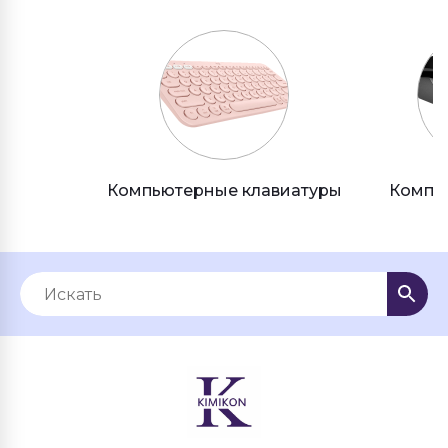
Компьютерные клавиатуры
Компь