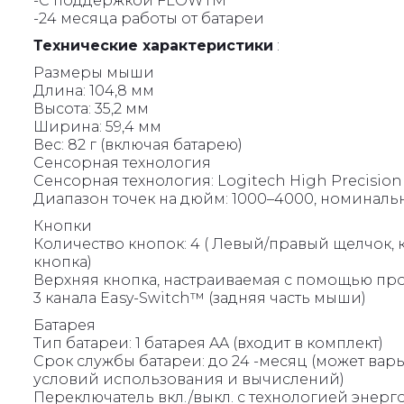
-С поддержкой FLOWTM
-24 месяца работы от батареи
Технические характеристики
:
Размеры мыши
Длина: 104,8 мм
Высота: 35,2 мм
Ширина: 59,4 мм
Вес: 82 г (включая батарею)
Сенсорная технология
Сенсорная технология: Logitech High Precision 
Диапазон точек на дюйм: 1000–4000, номиналь
Кнопки
Количество кнопок: 4 ( Левый/правый щелчок,
кнопка)
Верхняя кнопка, настраиваемая с помощью пр
3 канала Easy-Switch™ (задняя часть мыши)
Батарея
Тип батареи: 1 батарея AA (входит в комплект)
Срок службы батареи: до 24 -месяц (может вар
условий использования и вычислений)
Переключатель вкл./выкл. с технологией энер