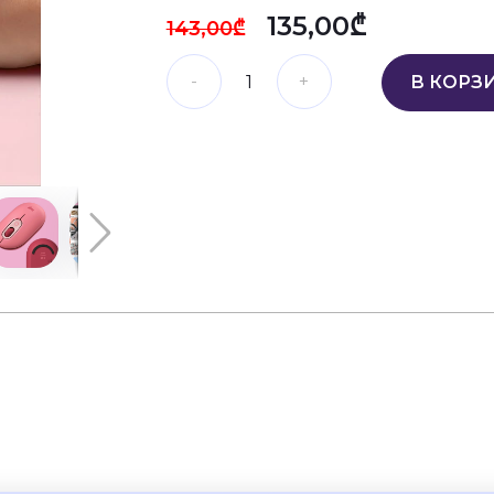
135,00₾
143,00₾
В КОРЗ