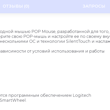
ОТЗЫВЫ (0)
ЗАПРОСЫ
одной мышью POP Mouse, разработанной для того,
рите свою POP-мышь и настройте ее по своему вкус
 несколькими ОС и технологии SilentTouch и насла
зависимости от условий использования и работы
ается программным обеспечением Logitech
 SmartWheel.