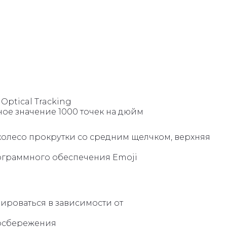
Optical Tracking
ное значение 1000 точек на дюйм
 колесо прокрутки со средним щелчком, верхняя
ограммного обеспечения Emoji
ьироваться в зависимости от
госбережения