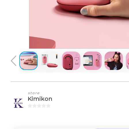
store
Kimikon
0
и
з