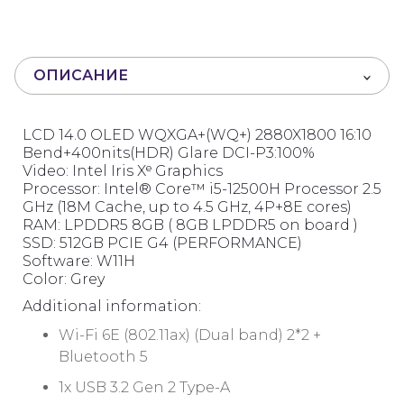
0
и
з
5
ОПИСАНИЕ
LCD 14.0 OLED WQXGA+(WQ+) 2880X1800 16:10
Bend+400nits(HDR) Glare DCI-P3:100%
Video: Intel Iris Xᵉ Graphics
Processor: Intel® Core™ i5-12500H Processor 2.5
GHz (18M Cache, up to 4.5 GHz, 4P+8E cores)
RAM: LPDDR5 8GB ( 8GB LPDDR5 on board )
SSD: 512GB PCIE G4 (PERFORMANCE)
Software: W11H
Color: Grey
Additional information:
Wi-Fi 6E (802.11ax) (Dual band) 2*2 +
Bluetooth 5
1x USB 3.2 Gen 2 Type-A