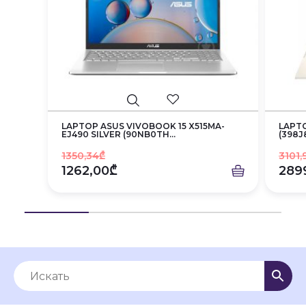
LAPTOP ASUS VIVOBOOK 15 X515MA-
LAPTO
EJ490 SILVER (90NB0TH...
(398J
1350,34₾
3101,
1262,00₾
289