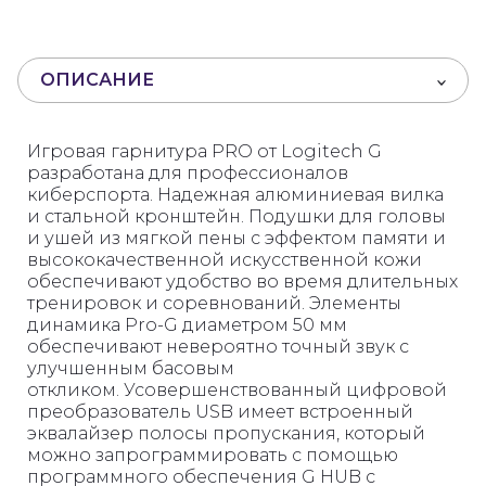
и
з
5
ОПИСАНИЕ
Игровая гарнитура PRO от Logitech G
разработана для профессионалов
киберспорта.
Надежная алюминиевая вилка
и стальной кронштейн.
Подушки для головы
и ушей из мягкой пены с эффектом памяти и
высококачественной искусственной кожи
обеспечивают удобство во время длительных
тренировок и соревнований.
Элементы
динамика Pro-G диаметром 50 мм
обеспечивают невероятно точный звук с
улучшенным басовым
откликом.
Усовершенствованный цифровой
преобразователь USB имеет встроенный
эквалайзер полосы пропускания, который
можно запрограммировать с помощью
программного обеспечения G HUB с