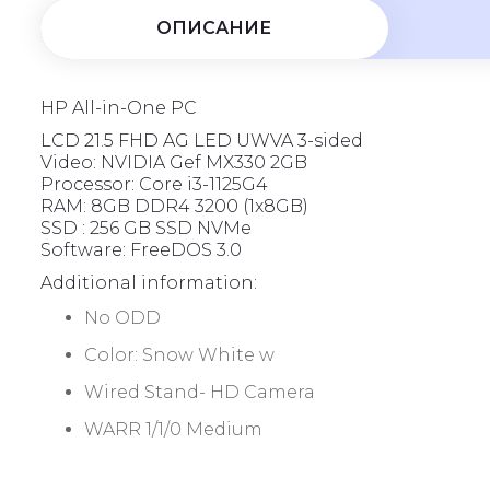
5
ОПИСАНИЕ
HP All-in-One PC
LCD 21.5 FHD AG LED UWVA 3-sided
Video: NVIDIA Gef MX330 2GB
Processor: Core i3-1125G4
RAM: 8GB DDR4 3200 (1x8GB)
SSD : 256 GB SSD NVMe
Software: FreeDOS 3.0
Additional information:
No ODD
Color: Snow White w
Wired Stand- HD Camera
WARR 1/1/0 Medium